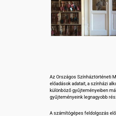
Az Országos Színháztörténeti 
előadások adatait, a színházi al
különböző gyűjteményeiben már di
gyűjteményeink legnagyobb része
A számítógépes feldolgozás előt