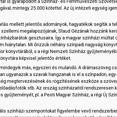
nyvtár is gyarapodott a Színház- és Filmművészeti Szöv
val, mintegy 25.000 kötettel. Az új intézeti egység ige
rlás mellett jelentős adományok, hagyatékok segítik a te
szellemi megalapozójának, Staud Gézának hozzánk került
ínházbarátok gesztusaira. Így a magyar színházi múltat
hiánytalan. Mi őrizzük néhány színpadi nagyság könyvtárá
dor könyvtárából, s a régi Nemzeti Színház gyűjteményéb
önyvtára képvisel jelentős értéket.
 mindegyik más, egyszeri és mulandó. A drámaszöveg csak
an ugyanazok a szavak hangzanak is el a színpadon, eg
össég megtervezésének és rögzítésének eszköze a szöve
 előadásfotók stb. Az ország színházaitól rendszeresen
s gyűjteményét, pl. a Pesti Magyar Színház, a régi Új Szín
ális színházi szempontokat figyelembe vevő rendszerbe