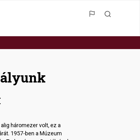
tályunk
M
alig háromezer volt, ez a
árát. 1957-ben a Múzeum