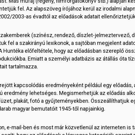
st. Más műfaj (regény, filmforgatókönyv stb.) alapján ké
tetjük fel. Az alapszöveg írójához kerül az irodalmi alap
2002/2003-as évadtól az előadások adatait ellenőriztetjü
 szakemberek (színész, rendező, díszlet-jelmeztervező, dr
tuk fel a szakirányú lexikonok, a sajtóban megjelent ad
t. A Huntéka előfeltétele, hogy az előadásban szereplő ö
ukciókba. Emiatt a személyi adatbázis az átállás óta tí
tait tartalmazza.
létrejött kapcsolódás eredményeként például egy előadás,
eredmény lehetséges. Megismerhetjük az előadás alkotói
orfüzet, plakát, fotó a gyűjteményekben. Összeállíthatjuk 
darab magyar bemutatóit 1945-től napjainkig.
n, e-mail-ben és most már közvetlenül az interneten is 