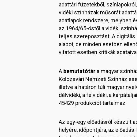
adattári füzetekből, színlapokr
vidéki színházak műsorát adattár
adatlapok rendszere, melyben év
az 1964/65-östől a vidéki színhá
teljes szereposztást. A digitális
alapot, de minden esetben ellen
vitatott esetben kritikák adataival
A
bemutatótár
a magyar színház
Kolozsvári Nemzeti Színház eset
illetve a határon túli magyar ny
délvidéki, a felvidéki, a kárpáta
45429 produkciót tartalmaz.
Az egy-egy előadásról készült ad
helyére, időpontjára, az előadás