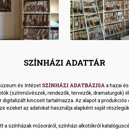
SZÍNHÁZI ADATTÁR
SZÍNHÁZI ADATBÁZISA
Múzeum és Intézet
a hazai és
kotók (színművészek, rendezők, tervezők, dramaturgok) élet
gitalizált kincseit tartalmazza. Az alapot a produkciós 
 ezeket az adatokat használja alapként saját részlegük 
t a színházak műsoráról, színházi alkotókról katalóguscé