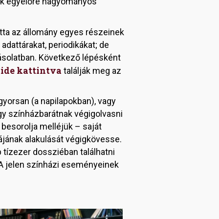
iak egyelőre hagyományos
otta az állomány egyes részeinek
adattárakat, periodikákat; de
 másolatban. Következő lépésként
ide kattintva
n
találják meg az
gyorsan (a napilapokban), vagy
egy színházbarátnak végigolvasni
n besorolja melléjük – saját
ájának alakulását végigkövesse.
 tízezer dossziéban találhatni
 A jelen színházi eseményeinek