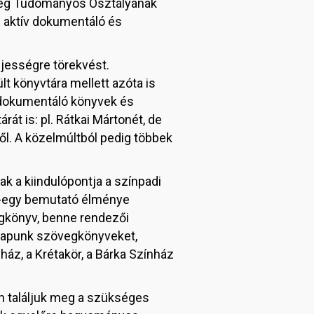
etség Tudományos Osztályának
n aktív dokumentáló és
ljességre törekvést.
 könyvtára mellett azóta is
 dokumentáló könyvek és
t is: pl. Rátkai Mártonét, de
ől. A közelmúltból pedig többek
 a kiindulópontja a színpadi
y-egy bemutató élménye
gkönyv, benne rendezői
 kapunk szövegkönyveket,
ház, a Krétakör, a Bárka Színház
n találjuk meg a szükséges