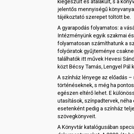
kiegészült és átalakult, s a kö
jelentős mennyiségű könyvanyagá
tájékoztató szerepet töltött be.
A gyarapodás folyamatos: a vásá
Intézményünk egyik szakmai és 
folyamatosan számíthatunk a sz
folyóiratok gyűjteménye csaknem 
találhatók itt művek Hevesi Sán
közt Bécsy Tamás, Lengyel Pál k
A színház lényege az előadás –
történéseknek, s még ha pontos
egészen eltérő lehet. E külön
utasítások, színpadtervek, néha
esetenként pedig a színház telje
szövegkönyveit.
A Könyvtár katalógusában speci