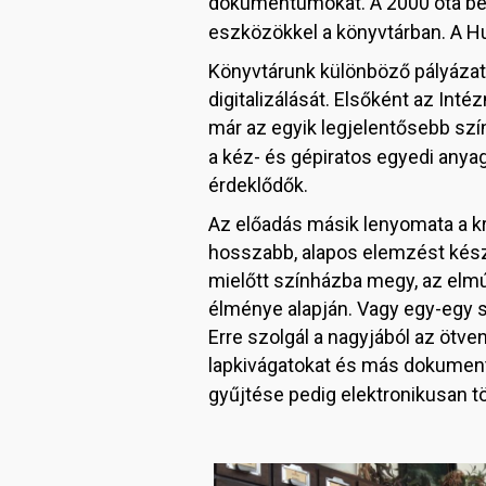
dokumentumokat. A 2000 óta bes
eszközökkel a könyvtárban. A H
Könyvtárunk különböző pályázati
digitalizálását. Elsőként az Int
már az egyik legjelentősebb szín
a kéz- és gépiratos egyedi anya
érdeklődők.
Az előadás másik lenyomata a kr
hosszabb, alapos elemzést készí
mielőtt színházba megy, az elmúlt
élménye alapján. Vagy egy-egy s
Erre szolgál a nagyjából az ötve
lapkivágatokat és más dokumentu
gyűjtése pedig elektronikusan tö
Image