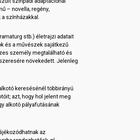
szült színpadi adaptációnál
mű – novella, regény,
k a színházakkal.
amaturg stb.) életrajzi adatait
atok és a művészek sajátkezű
sszes személy megtalálható és
zszeresére növekedett. Jelenleg
 alkotó keresésénél többirányú
t; azt, hogy hol jelent meg
egy alkotó pályafutásának
tájékozódhatnak az