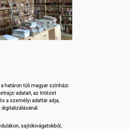
 a határon túli magyar színházi
rajzi adatait, az Intézet
és a személyi adattár adja,
digitalizálásánál.
dulákon, sajtókivágatokból,