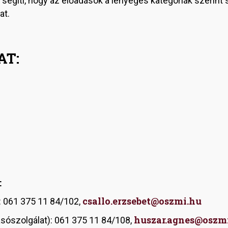
segíti, hogy az előadások a lényeges kategóriák szerint 
at.
AT:
:
csallo.erzsebet@oszmi.hu
: 061 375 11 84/102,
huszar.agnes@oszm
sószolgálat): 061 375 11 84/108,