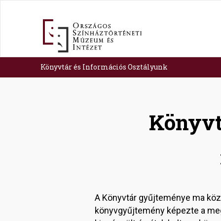
Skip
to
main
content
Könyvtár és Információs Osztályunk
Könyvt
A Könyvtár gyűjteménye ma közel 
könyvgyűjtemény képezte a meg