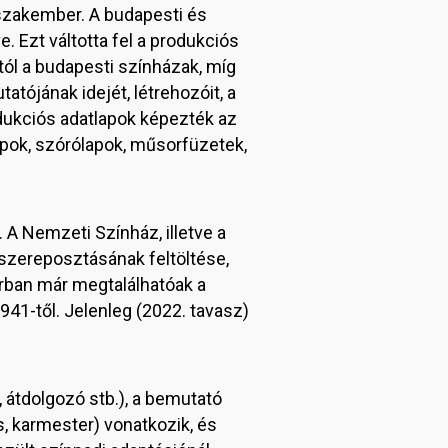
 szakember. A budapesti és
. Ezt váltotta fel a produkciós
ól a budapesti színházak, míg
tójának idejét, létrehozóit, a
rodukciós adatlapok képezték az
apok, szórólapok, műsorfüzetek,
 A Nemzeti Színház, illetve a
szereposztásának feltöltése,
árban már megtalálhatóak a
1941-től. Jelenleg (2022. tavasz)
, átdolgozó stb.), a bemutató
s, karmester) vonatkozik, és