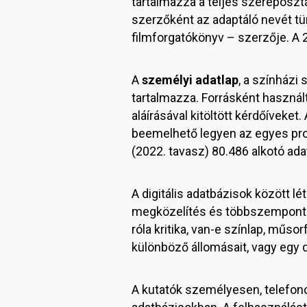
tartalmazza a teljes szereposztá
szerzőként az adaptáló nevét tün
filmforgatókönyv – szerzője. A 
A
személyi adatlap
, a színházi
tartalmazza. Forrásként használ
aláírásával kitöltött kérdőíveke
beemelhető legyen az egyes prod
(2022. tavasz) 80.486 alkotó ada
A digitális adatbázisok között 
megközelítés és többszempontú 
róla kritika, van-e színlap, műs
különböző állomásait, vagy egy 
A kutatók személyesen, telefono