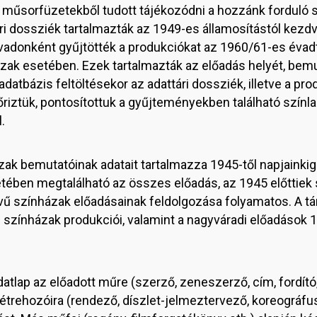
ól, műsorfüzetekből tudott tájékozódni a hozzánk forduló
i dossziék tartalmazták az 1949-es államosítástól kezdve
adonként gyűjtötték a produkciókat az 1960/61-es évadt
zak esetében. Ezek tartalmazták az előadás helyét, bemuta
 adatbázis feltöltésekor az adattári dossziék, illetve a p
őriztük, pontosítottuk a gyűjteményekben található színl
.
ak bemutatóinak adatait tartalmazza 1945-től napjainkig.
ében megtalálható az összes előadás, az 1945 előttiek 
elvű színházak előadásainak feldolgozása folyamatos. A t
ljai színházak produkciói, valamint a nagyváradi előadások 
atlap az előadott műre (szerző, zeneszerző, cím, fordító
 létrehozóira (rendező, díszlet-jelmeztervező, koreográfu