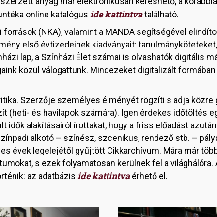
zerzett anyag már elektronikusan kereshető, a korább
ide kattintva
untéka online katalógus
található.
 források (NKA), valamint a MANDA segítségével elindít
ézmény első évtizedeinek kiadványait: tanulmányköteteket, 
házi lap, a Színházi Élet számai is olvashatók digitális
gaink közül válogattunk. Mindezeket digitalizált formába
itika. Szerzője személyes élményét rögzíti s adja közre 
t (heti- és havilapok számára). Igen érdekes időtöltés 
 idők alakításairól írottakat, hogy a friss előadást azutá
zínpadi alkotó – színész, szcenikus, rendező stb. – pály
nes évek legelejétől gyűjtött Cikkarchívum. Mára már több
mokat, s ezek folyamatosan kerülnek fel a világhálóra.
ide kattintva
rténik: az adatbázis
érhető el.
Image