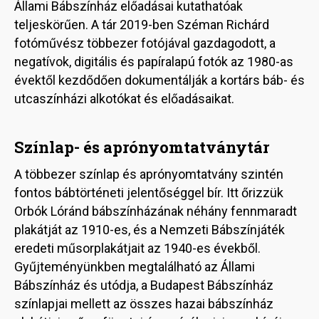
Állami Bábszínház előadásai kutathatóak
teljeskörűen. A tár 2019-ben Széman Richárd
fotóművész többezer fotójával gazdagodott, a
negatívok, digitális és papíralapú fotók az 1980-as
évektől kezdődően dokumentálják a kortárs báb- és
utcaszínházi alkotókat és előadásaikat.
Színlap- és aprónyomtatványtár
A többezer színlap és aprónyomtatvány szintén
fontos bábtörténeti jelentőséggel bír. Itt őrizzük
Orbók Lóránd bábszínházának néhány fennmaradt
plakátját az 1910-es, és a Nemzeti Bábszínjáték
eredeti műsorplakátjait az 1940-es évekből.
Gyűjteményünkben megtalálható az Állami
Bábszínház és utódja, a Budapest Bábszínház
színlapjai mellett az összes hazai bábszínház