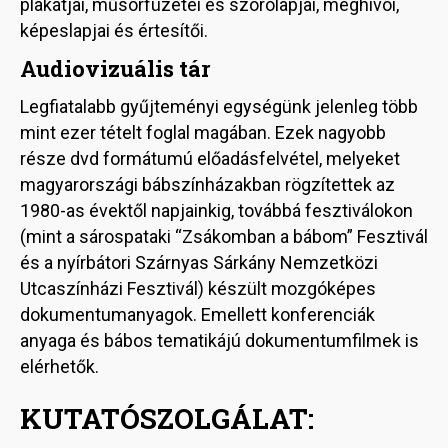
plakátjai, műsorfüzetei és szórólapjai, meghívói,
képeslapjai és értesítői.
Audiovizuális tár
Legfiatalabb gyűjteményi egységünk jelenleg több
mint ezer tételt foglal magában. Ezek nagyobb
része dvd formátumú előadásfelvétel, melyeket
magyarországi bábszínházakban rögzítettek az
1980-as évektől napjainkig, továbbá fesztiválokon
(mint a sárospataki “Zsákomban a bábom” Fesztivál
és a nyírbátori Szárnyas Sárkány Nemzetközi
Utcaszínházi Fesztivál) készült mozgóképes
dokumentumanyagok. Emellett konferenciák
anyaga és bábos tematikájú dokumentumfilmek is
elérhetők.
KUTATÓSZOLGÁLAT: