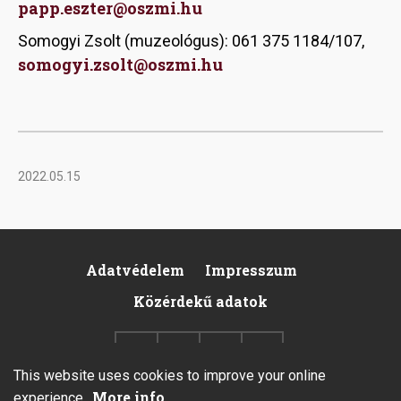
papp.eszter@oszmi.hu
Somogyi Zsolt (muzeológus): 061 375 1184/107,
somogyi.zsolt@oszmi.hu
2022.05.15
Adatvédelem
Impresszum
Footer
Közérdekű adatok
This website uses cookies to improve your online
More info
experience.