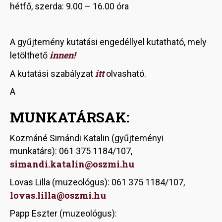
hétfő, szerda: 9.00 – 16.00 óra
A gyűjtemény kutatási engedéllyel kutatható, mely
innen!
letölthető
itt
A kutatási szabályzat
olvasható.
A
MUNKATÁRSAK:
Kozmáné Simándi Katalin (gyűjteményi
munkatárs): 061 375 1184/107,
simandi.katalin@oszmi.hu
Lovas Lilla (muzeológus): 061 375 1184/107,
lovas.lilla@oszmi.hu
Papp Eszter (muzeológus):