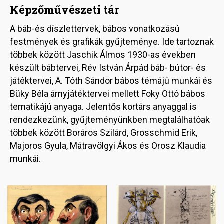
Képzőművészeti tár
A báb-és díszlettervek, bábos vonatkozású
festmények és grafikák gyűjteménye. Ide tartoznak
többek között Jaschik Álmos 1930-as években
készült bábtervei, Rév István Árpád báb- bútor- és
játéktervei, A. Tóth Sándor bábos témájú munkái és
Büky Béla árnyjátéktervei mellett Foky Ottó bábos
tematikájú anyaga. Jelentős kortárs anyaggal is
rendezkezünk, gyűjteményünkben megtalálhatóak
többek között Boráros Szilárd, Grosschmid Erik,
Majoros Gyula, Mátravölgyi Ákos és Orosz Klaudia
munkái.
Image
Image