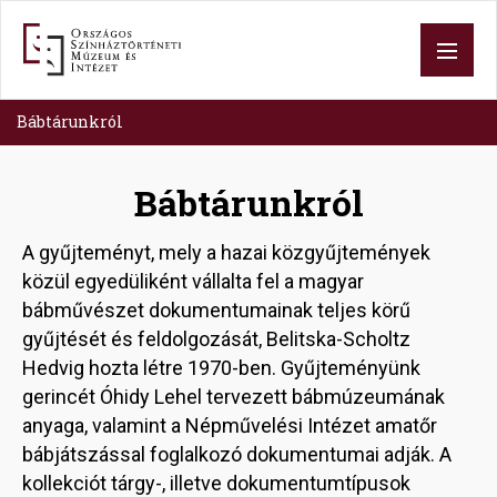
Skip
to
main
content
Bábtárunkról
Bábtárunkról
A gyűjteményt, mely a hazai közgyűjtemények
közül egyedüliként vállalta fel a magyar
bábművészet dokumentumainak teljes körű
gyűjtését és feldolgozását, Belitska-Scholtz
Hedvig hozta létre 1970-ben. Gyűjteményünk
gerincét Óhidy Lehel tervezett bábmúzeumának
anyaga, valamint a Népművelési Intézet amatőr
bábjátszással foglalkozó dokumentumai adják. A
kollekciót tárgy-, illetve dokumentumtípusok