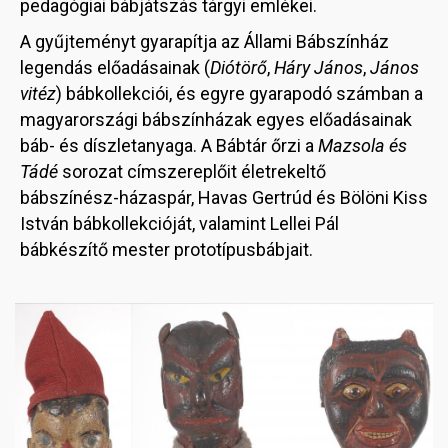
pedagógiai bábjátszás tárgyi emlékei.
A gyűjteményt gyarapítja az Állami Bábszínház
legendás előadásainak (
Diótörő
,
Háry János
,
János
vitéz
) bábkollekciói, és egyre gyarapodó számban a
magyarországi bábszínházak egyes előadásainak
báb- és díszletanyaga. A Bábtár őrzi a
Mazsola és
Tádé
sorozat címszereplőit életrekeltő
bábszínész-házaspár, Havas Gertrúd és Bölöni Kiss
István bábkollekcióját, valamint Lellei Pál
bábkészítő mester prototípusbábjait.
Image