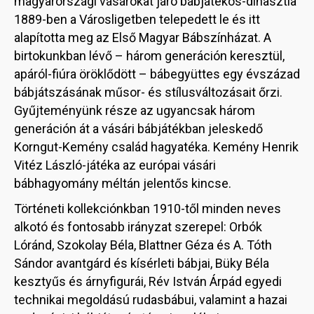
magyarországi vásárokat járó bábjátékos-dinasztia
1889-ben a Városligetben telepedett le és itt
alapította meg az Első Magyar Bábszínházat. A
birtokunkban lévő – három generáción keresztül,
apáról-fiúra öröklődött – bábegyüttes egy évszázad
bábjátszásának műsor- és stílusváltozásait őrzi.
Gyűjteményünk része az ugyancsak három
generáción át a vásári bábjátékban jeleskedő
Korngut-Kemény család hagyatéka. Kemény Henrik
Vitéz László-játéka az európai vásári
bábhagyomány méltán jelentős kincse.
Történeti kollekciónkban 1910-től minden neves
alkotó és fontosabb irányzat szerepel: Orbók
Lóránd, Szokolay Béla, Blattner Géza és A. Tóth
Sándor avantgárd és kísérleti bábjai, Büky Béla
kesztyűs és árnyfigurái, Rév István Árpád egyedi
technikai megoldású rudasbábui, valamint a hazai