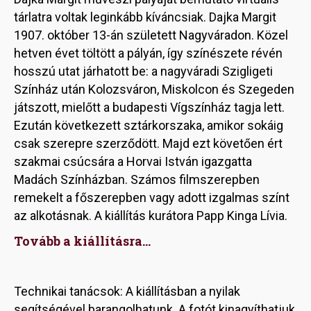
tárlatra voltak leginkább kíváncsiak. Dajka Margit
1907. október 13-án született Nagyváradon. Közel
hetven évet töltött a pályán, így színészete révén
hosszú utat járhatott be: a nagyváradi Szigligeti
Színház után Kolozsváron, Miskolcon és Szegeden
játszott, mielőtt a budapesti Vígszínház tagja lett.
Ezután következett sztárkorszaka, amikor sokáig
csak szerepre szerződött. Majd ezt követően ért
szakmai csúcsára a Horvai István igazgatta
Madách Színházban. Számos filmszerepben
remekelt a főszerepben vagy adott izgalmas színt
az alkotásnak. A kiállítás kurátora Papp Kinga Lívia.
Tovább a kiállításra...
Technikai tanácsok: A kiállításban a nyilak
segítségével barangolhatunk. A fotót kinagyíthatjuk