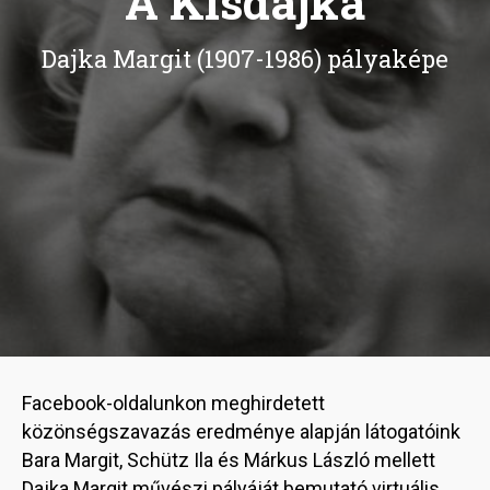
A Kisdajka
Dajka Margit (1907-1986) pályaképe
Facebook-oldalunkon meghirdetett
közönségszavazás eredménye alapján látogatóink
Bara Margit, Schütz Ila és Márkus László mellett
Dajka Margit művészi pályáját bemutató virtuális