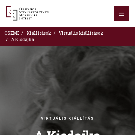
Skip
to
main
content
OSZMI
Kiállítások
Virtuális kiállítások
A Kisdajka
Image
VIRTUÁLIS KIÁLLÍTÁS