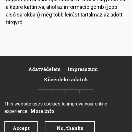
a képre kattintva, ahol az információ gomb (jobb
alsó sarokban) még több leírást tartalmaz az adott
tárgyról
Adatvédelem
Impresszum
Footer
Közérdekű adatok
This website uses cookies to improve your online
More info
experience.
2026 © All rights reserved.
Accept
No, thanks
Created by Integral Vision Kft.