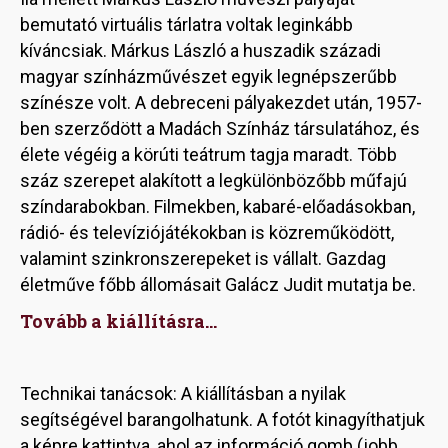
bemutató virtuális tárlatra voltak leginkább
kíváncsiak. Márkus László a huszadik századi
magyar színházművészet egyik legnépszerűbb
színésze volt. A debreceni pályakezdet után, 1957-
ben szerződött a Madách Színház társulatához, és
élete végéig a körúti teátrum tagja maradt. Több
száz szerepet alakított a legkülönbözőbb műfajú
színdarabokban. Filmekben, kabaré-előadásokban,
rádió- és televíziójátékokban is közreműködött,
valamint szinkronszerepeket is vállalt. Gazdag
életműve főbb állomásait Galácz Judit mutatja be.
Tovább a kiállításra...
Technikai tanácsok: A kiállításban a nyilak
segítségével barangolhatunk. A fotót kinagyíthatjuk
a képre kattintva, ahol az információ gomb (jobb