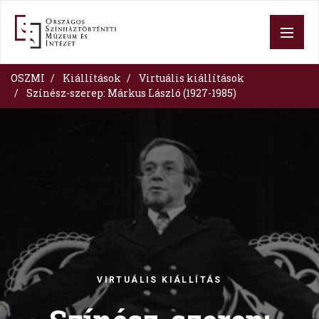
Skip
to
main
content
OSZMI
Kiállítások
Virtuális kiállítások
Színész-szerep: Márkus László (1927-1985)
Image
VIRTUÁLIS KIÁLLÍTÁS