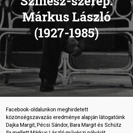
Színész-szerep:
Márkus László
(1927-1985)
Facebook-oldalunkon meghirdetett
közönségszavazás eredménye alapján látogatóink
Dajka Margit, Pécsi Sándor, Bara Margit és Schütz
Ila mellett Márkus László művészi pályáját