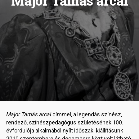
Major Tamás arcai
Major Tamás arcai
címmel, a legendás színész,
rendező, színészpedagógus születésének 100.
évfordulója alkalmából nyílt időszaki kiállításunk
2010 szeptembere és decembere közt volt látható