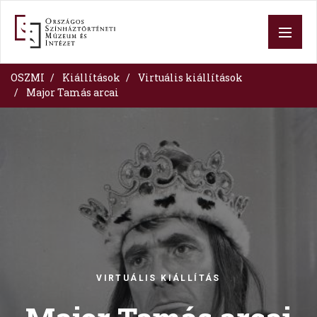
Skip
to
main
content
OSZMI
Kiállítások
Virtuális kiállítások
Major Tamás arcai
Image
VIRTUÁLIS KIÁLLÍTÁS