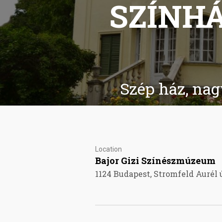
SZÍNHÁ
Szép ház, nag
Location
Bajor Gizi Színészmúzeum
1124 Budapest, Stromfeld Aurél ú