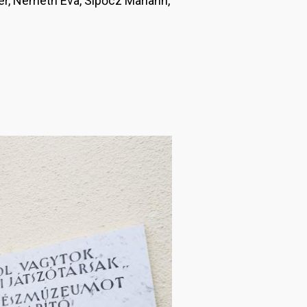
ter, Németh Éva, Sipőcz Mariann,