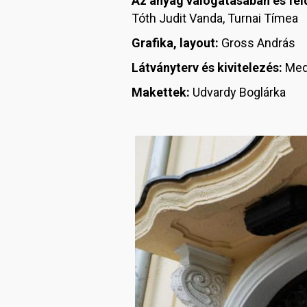
Az anyag válogatásában és fe
Tóth Judit Vanda, Turnai Tímea
Grafika, layout:
Gross András
Látványterv és kivitelezés:
Mede
Makettek:
Udvardy Boglárka
Image