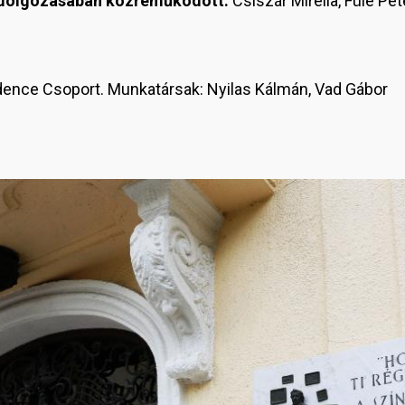
ldolgozásában közreműködött:
Csiszár Mirella, Füle Pé
nce Csoport. Munkatársak: Nyilas Kálmán, Vad Gábor