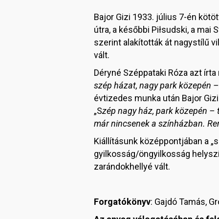
Bajor Gizi 1933. július 7-én köt
útra, a későbbi Piłsudski, a mai
szerint alakították át nagystílű
vált.
Déryné Széppataki Róza azt írta 
szép házat, nagy park közepén –
évtizedes munka után Bajor Gizi v
„S
zép nagy ház, park közepén – 
már nincsenek a színházban. Re
Kiállításunk középpontjában a „s
gyilkosság/öngyilkosság helysz
zarándokhellyé vált.
Forgatókönyv
: Gajdó Tamás, G