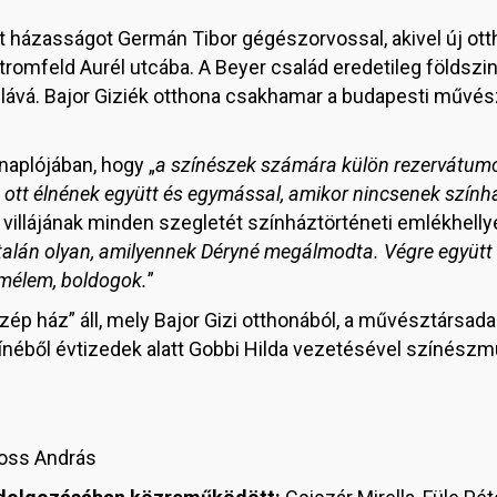
ött házasságot Germán Tibor gégészorvossal, akivel új ot
 Stromfeld Aurél utcába. A Beyer család eredetileg földszi
 villává. Bajor Giziék otthona csakhamar a budapesti művé
naplójában, hogy „
a színészek számára külön rezervátumot 
 ott élnének együtt és egymással, amikor nincsenek szín
illájának minden szegletét színháztörténeti emlékhellyé a
talán olyan, amilyennek Déryné megálmodta. Végre együtt
mélem, boldogok.
”
zép ház” áll, mely Bajor Gizi otthonából, a művésztársada
ínéből évtizedek alatt Gobbi Hilda vezetésével színész
ross András