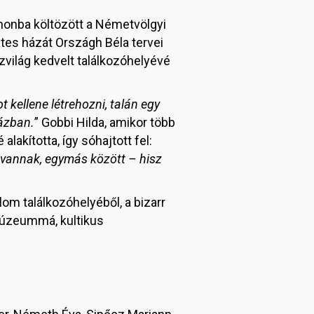
thonba költözött a Németvölgyi
ntes házát Országh Béla tervei
szvilág kedvelt találkozóhelyévé
kellene létrehozni, talán egy
házban.
” Gobbi Hilda, amikor több
lakította, így sóhajtott fel:
 vannak, egymás között – hisz
lom találkozóhelyéből, a bizarr
múzeummá, kultikus