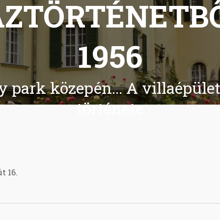
ZTÖRTÉNETBŐ
1956
y park közepén... A villaépül
története
t 16.