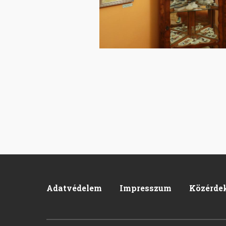
Adatvédelem
Impresszum
Közérde
Footer