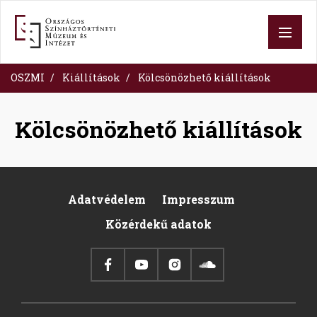
Skip
to
main
content
OSZMI
Kiállítások
Kölcsönözhető kiállítások
Kölcsönözhető kiállítások
Adatvédelem
Impresszum
Footer
Közérdekű adatok