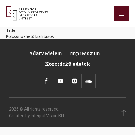
Skip
to
main
content
Title
Kölcsönözhető kiállítások
Adatvédelem
Impresszum
Pied
Közérdekű adatok
de
page
2026 © All rights reserved.
Created by Integral Vision Kft.