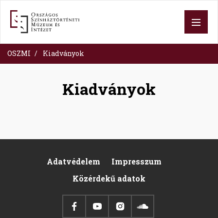
Skip
to
main
content
OSZMI
Kiadványok
Kiadványok
Adatvédelem
Impresszum
Pied
Közérdekű adatok
de
page