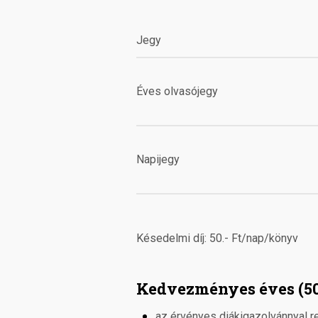
Jegy
Éves olvasójegy
Napijegy
Késedelmi díj: 50.- Ft/nap/könyv
Kedvezményes éves (50%
az érvényes diákigazolvánnyal re