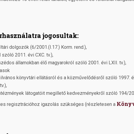
használatra jogosultak:
tári dolgozók (6/2001.(I.17.) Korm. rend.),
zóló 2011. évi CXC. tv.),
zédos államokban élő magyarokról szóló 2001. évi LXII. tv.),
jasok
ilvános könyvtári ellátásról és a közművelődésről szóló 1997. évi
v.),
ntézmények látogatóit megillető kedvezményekről szóló 194/2000
Könyv
tes regisztrációhoz igazolás szükséges (részletesen a