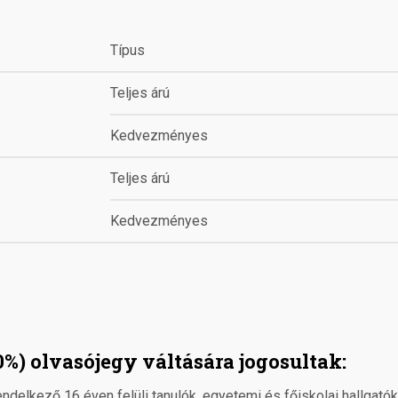
Típus
Teljes árú
Kedvezményes
Teljes árú
Kedvezményes
) olvasójegy váltására jogosultak:
ndelkező 16 éven felüli tanulók, egyetemi és főiskolai hallgatók