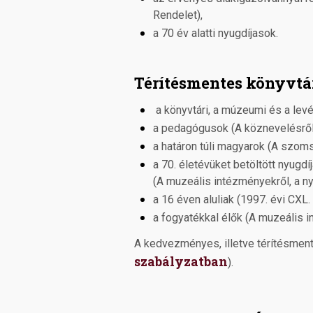
Rendelet),
a 70 év alatti nyugdíjasok.
Térítésmentes könyvtár
a könyvtári, a múzeumi és a levél
a pedagógusok (A köznevelésről s
a határon túli magyarok (A szoms
a 70. életévüket betöltött nyugdí
(A muzeális intézményekről, a ny
a 16 éven aluliak (1997. évi CXL. t
a fogyatékkal élők (A muzeális i
A kedvezményes, illetve térítésmen
szabályzatban
).