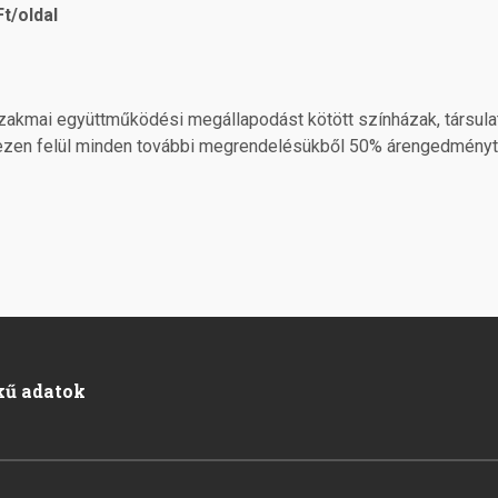
Ft/oldal
akmai együttműködési megállapodást kötött színházak, társulat
 ezen felül minden további megrendelésükből 50% árengedményt 
kű adatok