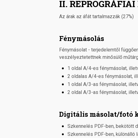
II. REPROGRÁFIAI
Az árak az áfát tartalmazzák (27%)
Fénymásolás
Fénymásolat - terjedelemtől függően
veszélyeztetettnek minősülő műtárgya
1 oldal A/4-es fénymásolat, ille
2 oldalas A/4-es fénymásolat, il
1 oldal A/3-as fénymásolat, ille
2 oldal A/3-as fénymásolat, ille
Digitális másolat/fotó k
Szkennelés PDF-ben, bekötött 
Szkennelés PDF-ben, különálló 