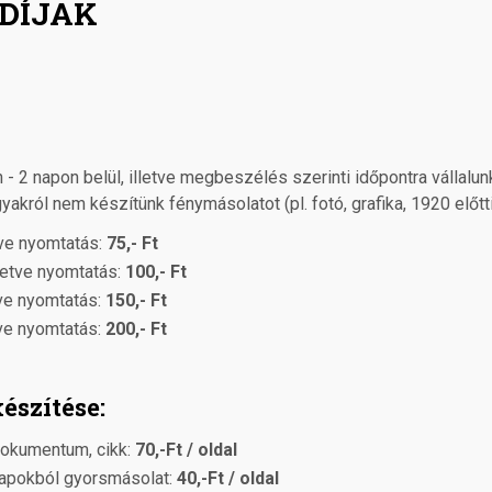
 DÍJAK
 - 2 napon belül, illetve megbeszélés szerinti időpontra vállal
król nem készítünk fénymásolatot (pl. fotó, grafika, 1920 előtti 
tve nyomtatás:
75,- Ft
letve nyomtatás:
100,- Ft
tve nyomtatás:
150,- Ft
tve nyomtatás:
200,- Ft
észítése:
dokumentum, cikk:
70,-Ft / oldal
lapokból gyorsmásolat:
40,-Ft / oldal