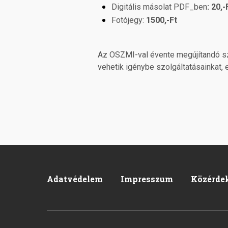
Digitális másolat PDF_ben
: 20,-
Fotójegy:
1500,-Ft
Az OSZMI-val évente megújítandó sz
vehetik igénybe szolgáltatásainkat,
Adatvédelem
Impresszum
Közérde
Pied
de
page