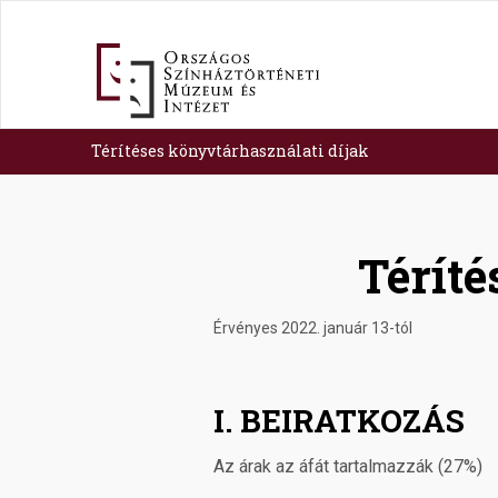
Skip
to
main
content
Térítéses könyvtárhasználati díjak
Téríté
Érvényes 2022. január 13-tól
I. BEIRATKOZÁS
Az árak az áfát tartalmazzák (27%)