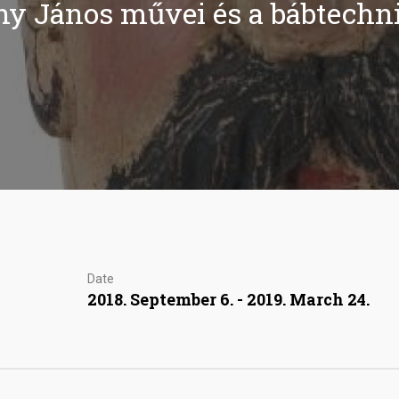
ny János művei és a bábtechn
Date
2018. September 6. - 2019. March 24.