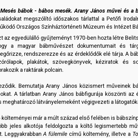
A
Mesés bábok - bábos mesék. Arany János művei és a 
saládokat megszólító időszakos tárlattal a Petőfi Iro
űködő Országos Színháztörténeti Múzeum és Intézet Báb
t az egyedülálló gyűjteményt 1970-ben hozta létre Belits
ogy a magyar bábművészet dokumentumait és tárgya
egőrizze, rendszerezze és az érdeklődők elé tárja. A báb
zórólapok, plakátok, szövegkönyvek, kéziratok és 
rakozik a raktárak polcain.
veződik. Bemutatja Arany János közismert műveinek bá
okat. A tárlatban Arany János bábfigurája köszönti az 
ás meghatározó látványelemeként végigvezeti a látogatóka
 költeményei már a múlt század első felében is bábszín
öbb jeles alkotója feldolgozta a költő legismertebb műv
t. Leggyakrabban
A fülemile
című költemény, illetve a
To