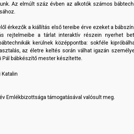
atunk. Az elmúlt száz évben az alkotók számos bábtech
sához.
lől érkezők a kiállítás első tereibe érve ezeket a bábszín
rejtelmeibe a tárlat interaktív részein nyerhet be
btechnikák kerülnek középpontba: sokféle kipróbálhat
ztalás, az életre keltés során válhat igazán személye
 Pál bábkészítő mester készítette.
 Katalin
kév Emlékbizottsága támogatásával valósult meg.