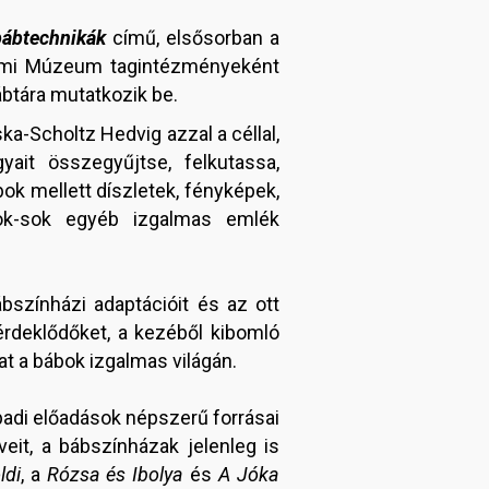
bábtechnikák
című, elsősorban a
dalmi Múzeum tagintézményeként
tára mutatkozik be.
ka-Scholtz Hedvig azzal a céllal,
it összegyűjtse, felkutassa,
ok mellett díszletek, fényképek,
sok-sok egyéb izgalmas emlék
bszínházi adaptációit és az ott
érdeklődőket, a kezéből kibomló
t a bábok izgalmas világán.
padi előadások népszerű forrásai
eit, a bábszínházak jelenleg is
ldi
, a
Rózsa és Ibolya
és
A Jóka