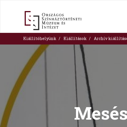
Skip
to
main
content
Kiállítóhelyünk
Kiállítások
Archív kiállítá
Image
Mesés