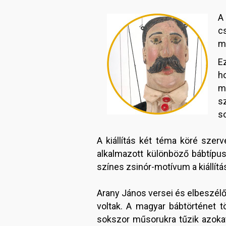
c
m
Ez
h
m
s
so
A kiállítás két téma köré szer
alkalmazott különböző bábtípus
színes zsinór-motívum a kiállít
Arany János versei és elbeszélő
voltak. A magyar bábtörténet t
sokszor műsorukra tűzik azoka