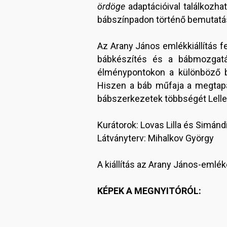
ördöge
adaptációival találkozh
bábszínpadon történő bemutatá
Az Arany János emlékkiállítás fe
bábkészítés és a bábmozgatás 
élménypontokon a különböző bá
Hiszen a báb műfaja a megtapas
bábszerkezetek többségét Lellei
Kurátorok: Lovas Lilla és Simándi
Látványterv: Mihalkov György
A kiállítás az Arany János-emlé
KÉPEK A MEGNYITÓRÓL: