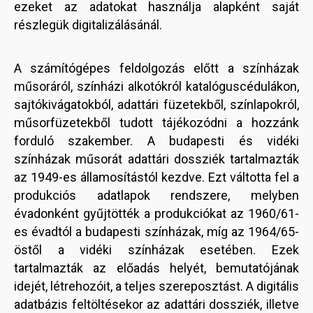
ezeket az adatokat használja alapként saját
részlegük digitalizálásánál.
A számítógépes feldolgozás előtt a színházak
műsoráról, színházi alkotókról katalóguscédulákon,
sajtókivágatokból, adattári füzetekből, színlapokról,
műsorfüzetekből tudott tájékozódni a hozzánk
forduló szakember. A budapesti és vidéki
színházak műsorát adattári dossziék tartalmazták
az 1949-es államosítástól kezdve. Ezt váltotta fel a
produkciós adatlapok rendszere, melyben
évadonként gyűjtötték a produkciókat az 1960/61-
es évadtól a budapesti színházak, míg az 1964/65-
östől a vidéki színházak esetében. Ezek
tartalmazták az előadás helyét, bemutatójának
idejét, létrehozóit, a teljes szereposztást. A digitális
adatbázis feltöltésekor az adattári dossziék, illetve