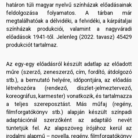
határon túli magyar nyelvű színházak előadásainak
feldolgozása folyamatos. A tárban már
megtalálhatóak a délvidéki, a felvidéki, a kárpátaljai
színházak produkciói, valamint a nagyváradi
előadások 1941-től. Jelenleg (2022. tavasz) 45429
produkciót tartalmaz.
Az egy-egy előadásról készült adatlap az előadott
műre (szerző, zeneszerző, cím, fordító, átdolgozó
stb.), a bemutató helyére, időpontjára, az előadás
létrehozóira (rendező, díszlet-jelmeztervező,
koreográfus, karmester) vonatkozik, és tartalmazza
a teljes szereposztást. Más műfaj (regény,
filmforgatókönyv stb.) alapján készült színpadi
adaptációnál szerzőként az adaptáló nevét
tüntetjük fel. Az alapszöveg írójához kerül az
irodalmi alapmű – novella, regény, filmforgatókönyv