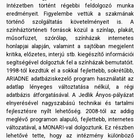
Intézetben történt régebbi feldolgozó munka
eredményeit. Figyelembe vettük a szakmának
történő szolgáltatás követelményeit is. A
színháztörténeti források közül a színlap, plakát,
műsorfüzet, szórólap, színházak internetes
honlapjai alapján, valamint a sajtóban megjelent
kritika, előzetes, interjú stb. kiegészítő információi
segítségével dolgoztuk fel a színházak bemutatóit.
1998-tól kezdtük el a sokkal fejlettebb, sokrétűbb,
ARIADNE adatbáziskezelő program használatát az
adatlap lényeges változtatása nélkül, a régi
adatbázis átforgatásával. A Jedlik Ányos-pályázat
elnyerésével nagyszabású technikai és tartalmi
fejlesztésre nyílt lehetőség. 2008-tól az addig
meglévő programon alapuló, fejlettebb, internetes
változatával, a MONARI-val dolgoztunk. Ez részben
lehetővé tette, hogy az intézmény különböző