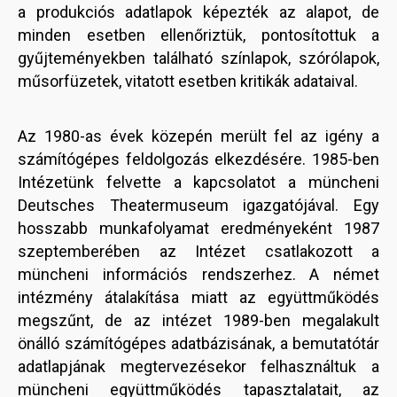
a produkciós adatlapok képezték az alapot, de
minden esetben ellenőriztük, pontosítottuk a
gyűjteményekben található színlapok, szórólapok,
műsorfüzetek, vitatott esetben kritikák adataival.
Az 1980-as évek közepén merült fel az igény a
számítógépes feldolgozás elkezdésére. 1985-ben
Intézetünk felvette a kapcsolatot a müncheni
Deutsches Theatermuseum igazgatójával. Egy
hosszabb munkafolyamat eredményeként 1987
szeptemberében az Intézet csatlakozott a
müncheni információs rendszerhez. A német
intézmény átalakítása miatt az együttműködés
megszűnt, de az intézet 1989-ben megalakult
önálló számítógépes adatbázisának, a bemutatótár
adatlapjának megtervezésekor felhasználtuk a
müncheni együttműködés tapasztalatait, az