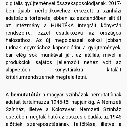
digitális gyűjteményei összekapcsolódjanak. 2017-
ben újabb mérföldkövéhez érkezett a színházi
adatbázis története, ebben az esztendőben állt át
az intézmény a HUNTÉKA integrált könyvtári
rendszerre, ezzel csatlakozva az országos
hálózathoz. Az új megoldással sokkal jobban
tudnak egymáshoz kapcsolódni a gyűjtemények,
bár elég sok munkával járt az átállás, mivel a
produkciók sajátos jellemzőit nehéz volt az
alapvetően könyvtárakra kitalált
kritériumrendszernek megfeleltetni.
A
bemutatótár
a magyar színházak bemutatóinak
adatait tartalmazza 1945-től napjainkig. A Nemzeti
Színház, illetve a Kolozsvári Nemzeti Színház
esetében megtalálható az összes előadás, az 1945
előttiek szereposztásának feltöltése, illetve a