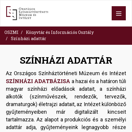
Skip
to
main
content
OSZMI
Könyvtár és Információs Osztály
Színházi adattár
SZÍNHÁZI ADATTÁR
Az Országos Színháztörténeti Múzeum és Intézet
SZÍNHÁZI ADATBÁZISA
a hazai és a határon túli
magyar színházi előadások adatait, a színházi
alkotók (színművészek, rendezők, tervezők,
dramaturgok) életrajzi adatait, az Intézet különböző
gyűjteményeiben már digitalizált kincseit
tartalmazza. Az alapot a produkciós és a személyi
adattár adja, gyűjteményeink legnagyobb része