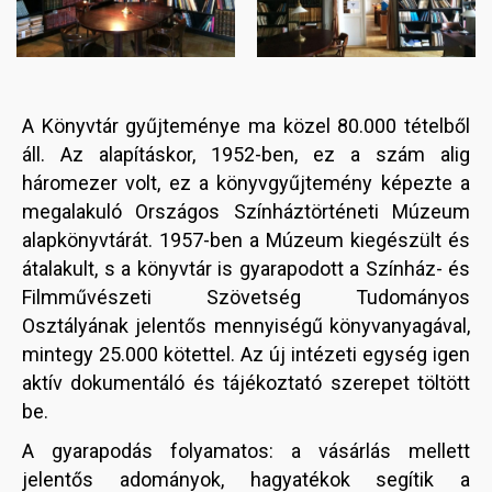
A Könyvtár gyűjteménye ma közel 80.000 tételből
áll. Az alapításkor, 1952-ben, ez a szám alig
háromezer volt, ez a könyvgyűjtemény képezte a
megalakuló Országos Színháztörténeti Múzeum
alapkönyvtárát. 1957-ben a Múzeum kiegészült és
átalakult, s a könyvtár is gyarapodott a Színház- és
Filmművészeti Szövetség Tudományos
Osztályának jelentős mennyiségű könyvanyagával,
mintegy 25.000 kötettel. Az új intézeti egység igen
aktív dokumentáló és tájékoztató szerepet töltött
be.
A gyarapodás folyamatos: a vásárlás mellett
jelentős adományok, hagyatékok segítik a