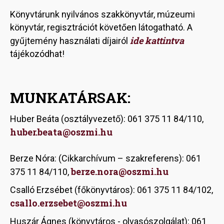
Könyvtárunk nyilvános szakkönyvtár, múzeumi
könyvtár, regisztrációt követően látogatható. A
ide kattintva
gyűjtemény használati díjairól
tájékozódhat!
A
MUNKATÁRSAK:
Huber Beáta (osztályvezető): 061 375 11 84/110,
huber
.beata@oszmi.hu
Berze Nóra: (Cikkarchívum – szakreferens): 061
berze.nora@oszmi.hu
375 11 84/110,
Csalló Erzsébet (főkönyvtáros): 061 375 11 84/102,
csallo.erzsebet@oszmi.hu
Huszár Ágnes (könyvtáros - olvasószolgálat): 061