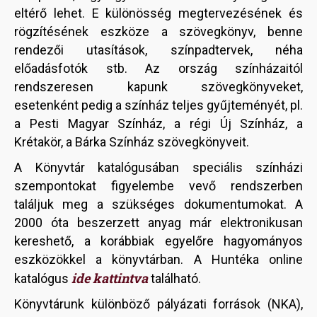
eltérő lehet. E különösség megtervezésének és
rögzítésének eszköze a szövegkönyv, benne
rendezői utasítások, színpadtervek, néha
előadásfotók stb. Az ország színházaitól
rendszeresen kapunk szövegkönyveket,
esetenként pedig a színház teljes gyűjteményét, pl.
a Pesti Magyar Színház, a régi Új Színház, a
Krétakör, a Bárka Színház szövegkönyveit.
A Könyvtár katalógusában speciális színházi
szempontokat figyelembe vevő rendszerben
találjuk meg a szükséges dokumentumokat. A
2000 óta beszerzett anyag már elektronikusan
kereshető, a korábbiak egyelőre hagyományos
eszközökkel a könyvtárban. A Huntéka online
ide kattintva
katalógus
található.
Könyvtárunk különböző pályázati források (NKA),