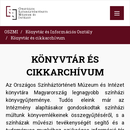
Skip
to
main
content
OSZMI
Könyvtár és Információs Osztály
Könyvtár és cikkarchívum
KÖNYVTÁR ÉS
CIKKARCHÍVUM
Az Országos Színháztörténeti Múzeum és Intézet
könyvtára Magyarország legnagyobb színházi
könyvgyűjteménye. Tudós eleink már az
Intézmény alapításakor gondoskodtak színházi
múltunk könyvemlékeinek összegyűjtéséről, s a
színházak művészi tevékenységét segítő és a