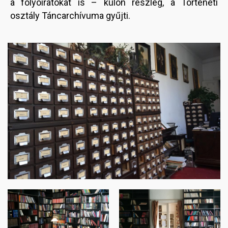
a folyóiratokat is – külön részleg, a Történeti
osztály Táncarchívuma gyűjti.
Image
Image
Image