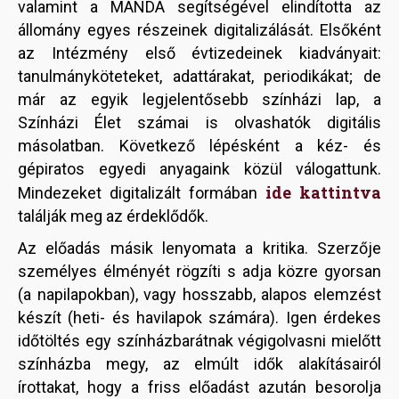
valamint a MANDA segítségével elindította az
állomány egyes részeinek digitalizálását. Elsőként
az Intézmény első évtizedeinek kiadványait:
tanulmányköteteket, adattárakat, periodikákat; de
már az egyik legjelentősebb színházi lap, a
Színházi Élet számai is olvashatók digitális
másolatban. Következő lépésként a kéz- és
gépiratos egyedi anyagaink közül válogattunk.
ide kattintva
Mindezeket digitalizált formában
találják meg az érdeklődők.
Az előadás másik lenyomata a kritika. Szerzője
személyes élményét rögzíti s adja közre gyorsan
(a napilapokban), vagy hosszabb, alapos elemzést
készít (heti- és havilapok számára). Igen érdekes
időtöltés egy színházbarátnak végigolvasni mielőtt
színházba megy, az elmúlt idők alakításairól
írottakat, hogy a friss előadást azután besorolja