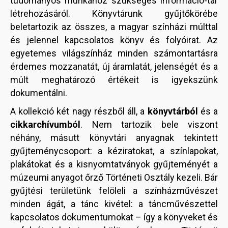
tudományos munkához szükséges információ-tár
létrehozásáról. Könyvtárunk gyűjtőkörébe
beletartozik az összes, a magyar színházi múlttal
és jelennel kapcsolatos könyv és folyóirat. Az
egyetemes világszínház minden számontartásra
érdemes mozzanatát, új áramlatát, jelenségét és a
múlt meghatározó értékeit is igyekszünk
dokumentálni.
A kollekció két nagy részből áll, a
könyvtárból
és a
cikkarchívumból
. Nem tartozik bele viszont
néhány, másutt könyvtári anyagnak tekintett
gyűjteménycsoport: a kéziratokat, a színlapokat,
plakátokat és a kisnyomtatványok gyűjteményét a
múzeumi anyagot őrző Történeti Osztály kezeli. Bár
gyűjtési területünk felöleli a színházművészet
minden ágát, a tánc kivétel: a táncművészettel
kapcsolatos dokumentumokat – így a könyveket és