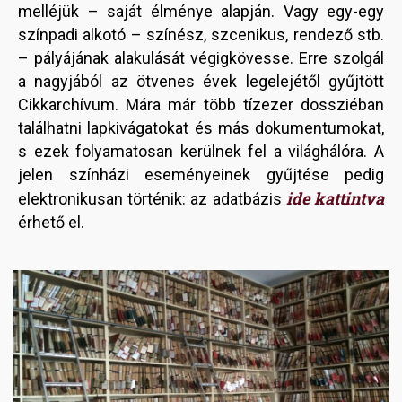
melléjük – saját élménye alapján. Vagy egy-egy
színpadi alkotó – színész, szcenikus, rendező stb.
– pályájának alakulását végigkövesse. Erre szolgál
a nagyjából az ötvenes évek legelejétől gyűjtött
Cikkarchívum. Mára már több tízezer dossziéban
találhatni lapkivágatokat és más dokumentumokat,
s ezek folyamatosan kerülnek fel a világhálóra. A
jelen színházi eseményeinek gyűjtése pedig
ide kattintva
elektronikusan történik: az adatbázis
érhető el.
Image