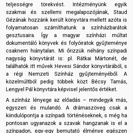
teljességre törekvést. Intézményünk egyik
szakmai és szellemi megalapozójának, Staud
Gézának hozzánk került könyvtára mellett azóta is
folyamatosan számíthatunk a színházbarátok
gesztusaira. Így a magyar színházi múltat
dokumentáló könyvek és folyóiratok gyűjteménye
csaknem hiánytalan. Mi őrizzük néhány színpadi
nagyság könyvtárát is: pl. Rátkai Mártonét, de
találhatók itt művek Hevesi Sándor könyvtárából, s
a régi Nemzeti Színház gyűjteményéből. A
közelmúltból pedig többek közt Bécsy Tamás,
Lengyel Pál könyvtára képvisel jelentős értéket.
A színház lényege az előadás – mindegyik más,
egyszeri és mulandó. A drámaszöveg csak a
kiindulópontja a színpadi történéseknek, s még ha
pontosan ugyanazok a szavak hangzanak is el a
színpadon, egy-egy bemutató élménye egészen