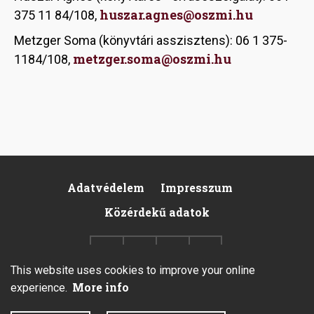
huszar.agnes@oszmi.hu
375 11 84/108,
Metzger Soma (könyvtári asszisztens): 06 1 375-
metzger.soma@oszmi.hu
1184/108,
Adatvédelem
Impresszum
Pied
Közérdekű adatok
de
page
This website uses cookies to improve your online
More info
experience.