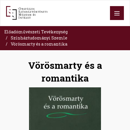
Skip
to
main
content
Előadóművészeti Tevékenység
Színháztudományi Szemle
Vörösmarty és a romantika
Vörösmarty és a
romantika
Image