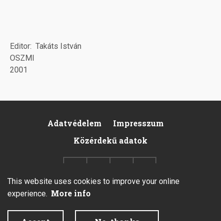
Editor
Takáts István
OSZMI
2001
Adatvédelem
Impresszum
Pied
Közérdekű adatok
de
page
This website uses cookies to improve your online
More info
experience.
2026 © All rights reserved.