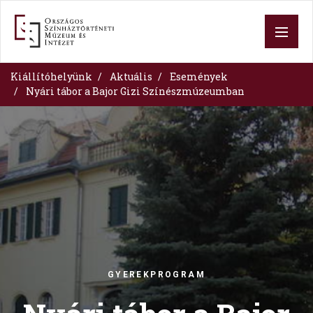
Skip
to
main
content
Kiállítóhelyünk
Aktuális
Események
Nyári tábor a Bajor Gizi Színészmúzeumban
Image
GYEREKPROGRAM