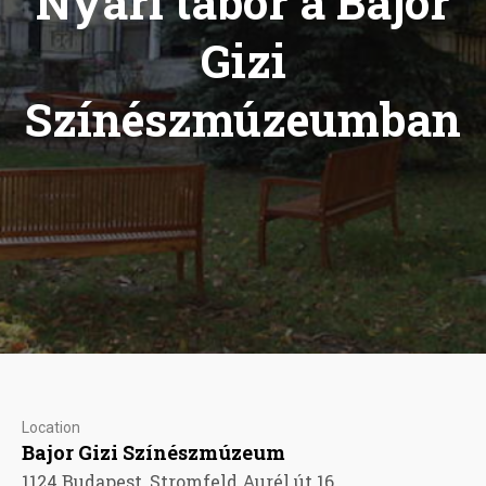
Nyári tábor a Bajor
Gizi
Színészmúzeumban
Location
Bajor Gizi Színészmúzeum
1124 Budapest, Stromfeld Aurél út 16.