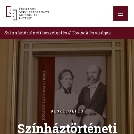
Skip
to
main
content
Színháztörténeti beszélgetés // Tövisek és virágok
Image
BESZÉLGETÉS
Színháztörténeti