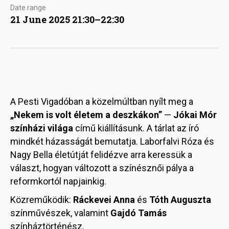
Date range
21 June 2025 21:30–22:30
A Pesti Vigadóban a közelmúltban nyílt meg a
„Nekem is volt életem a deszkákon”
—
Jókai Mór
színházi világa
című kiállításunk. A tárlat az író
mindkét házasságát bemutatja. Laborfalvi Róza és
Nagy Bella életútját felidézve arra keressük a
választ, hogyan változott a színésznői pálya a
reformkortól napjainkig.
Közreműködik:
Ráckevei Anna
és
Tóth Auguszta
színművészek, valamint
Gajdó Tamás
színháztörténész.