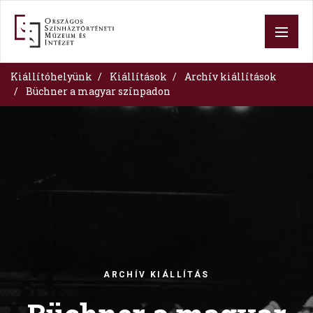
Skip
to
main
content
Kiállítóhelyünk
Kiállítások
Archív kiállítások
Büchner a magyar színpadon
Image
ARCHÍV KIÁLLÍTÁS