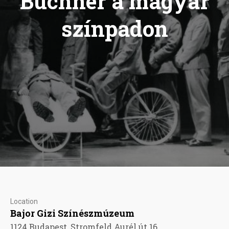
Büchner a magyar
színpadon
Location
Bajor Gizi Színészmúzeum
1124 Budapest, Stromfeld Aurél út 16.