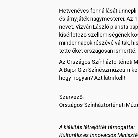
Hetvenéves fennállását ünnepli
és árnyjáték nagymesterei. Az 1
nevet. Vízvári László piarista 
kísérletező szellemiségének kö
mindennapok részévé váltak, his
tette őket országosan ismertté. 
Az Országos Színháztörténeti Mú
A Bajor Gizi Színészmúzeum kert
hogy hogyan? Azt látni kell!
Szervező:
Országos Színháztörténeti Múz
A kiállítás létrejöttét támogatta:
Kulturális és Innovációs Miniszté