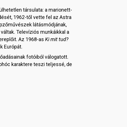
lhetetlen társulata: a marionett-
ét, 1962-től vette fel az Astra
a képzőművészek látásmódjának,
áltak. Televíziós munkáikkal a
replőit. Az 1968-as
Ki mit tud?
k Európát.
adásainak fotóiból válogatott.
hóc karaktere teszi teljessé, de