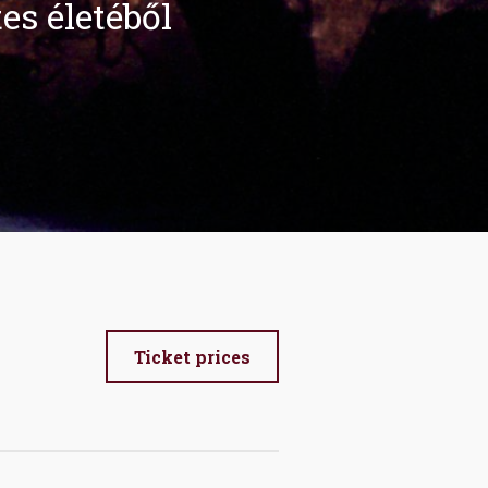
es életéből
Ticket prices