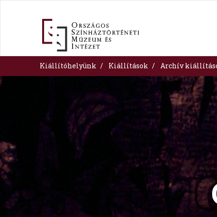
Skip
to
main
content
Kiállítóhelyünk
Kiállítások
Archív kiállítá
Image