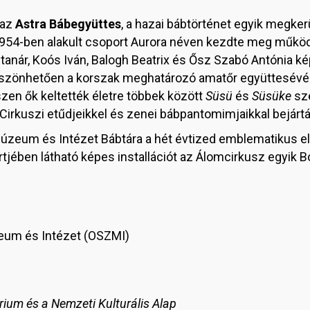
 az
Astra Bábegyüttes
, a hazai bábtörténet egyik megkerü
954-ben alakult csoport Aurora néven kezdte meg működés
paptanár, Koós Iván, Balogh Beatrix és Ősz Szabó Antóni
szönhetően a korszak meghatározó amatőr együttesévé v
zen ők keltették életre többek között
Süsü
és
Süsüke
sze
Cirkuszi etűdjeikkel és zenei bábpantomimjaikkal bejártá
zeum és Intézet Bábtára a hét évtized emblematikus elő
jében látható képes installációt az Álomcirkusz egyik Bo
eum és Intézet (OSZMI)
rium és a Nemzeti Kulturális Alap