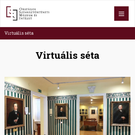
Skip
to
main
content
Virtuális séta
Virtuális séta
Image