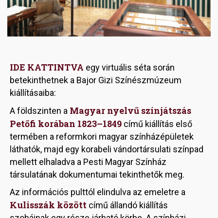
IDE KATTINTVA
egy virtuális séta során
betekinthetnek a Bajor Gizi Színészmúzeum
kiállításaiba:
Magyar nyelvű színjátszás
A földszinten a
Petőfi korában 1823–1849
című kiállítás első
termében a reformkori magyar színházépületek
láthatók, majd egy korabeli vándortársulati színpad
mellett elhaladva a Pesti Magyar Színház
társulatának dokumentumai tekinthetők meg.
Az információs pulttól elindulva az emeletre a
Kulisszák között
című állandó kiállítás
szobáinak egy része járható körbe. A színházi