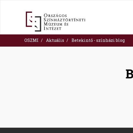
Skip
to
main
content
OSZMI
Aktuális
Betekintő - színházi blog
B