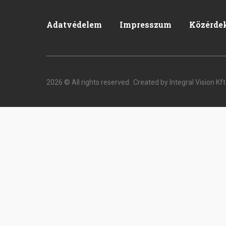
Adatvédelem
Impresszum
Közérde
Pied
de
page
2026 © All rights reserved.
Created by Integral Vision Kft